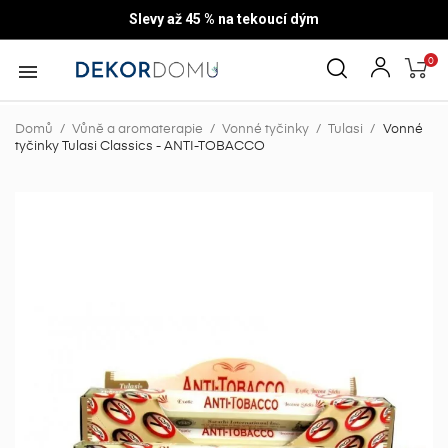
Slevy až 45 % na tekoucí dým
0

Domů
Vůně a aromaterapie
Vonné tyčinky
Tulasi
Vonné
tyčinky Tulasi Classics - ANTI-TOBACCO