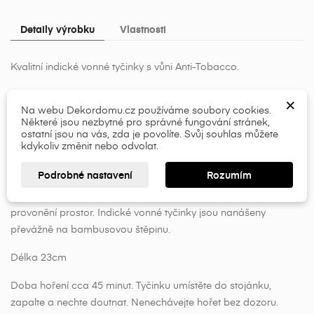
Detaily výrobku
Vlastnosti
×
×
Vytvořit seznam přání
Kvalitní indické vonné tyčinky s vůni Anti-Tobacco.
Přihlásit se
Vonné tyčinky působí proti stresu a navozují příjemný pocit
×
×
Název seznamu přání
Musíte být přihlášen, abyste si mohli výrobky uložit do
Na webu Dekordomu.cz používáme soubory cookies.
uklidnění. Lidé si užívají jejich vůně již po tisíce let a jsou
Některé jsou nezbytné pro správné fungování stránek,
svého seznamu přání.
vyráběny z čistě přírodních surovin. Při jejich hoření se můžete
ostatní jsou na vás, zda je povolíte. Svůj souhlas můžete
setkat s velmi širokým spektrem vůní, od přírodního santalu,
kdykoliv změnit nebo odvolat.
add_circle_outline
přes květinové, ovocné, konopné, dřevité vůně, až po kořeněné
Přihlásit se
Zrušit
Podrobné nastavení
Rozumím
(masalové) tóny. Indické vonné tyčinky mají výraznější typ vůně
Vytvořit seznam přání
Zrušit
a jsou vhodné především k vytvoření příjemné atmosféry a
provonění prostor. Indické vonné tyčinky jsou nanášeny
převážně na bambusovou štěpinu.
Délka 23cm
Doba hoření cca 45 minut. Tyčinku umístěte do stojánku,
zapalte a nechte doutnat. Nenechávejte hořet bez dozoru.