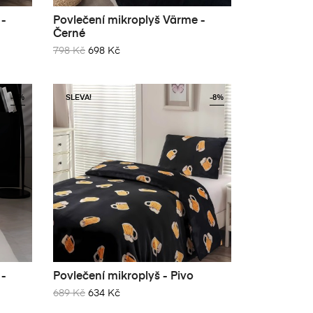
 -
Povlečení mikroplyš Värme -

DO KOŠÍKU
Černé
798 Kč
698 Kč
-8%
SLEVA!
-8%
×
×
×
 -
Povlečení mikroplyš - Pivo

DO KOŠÍKU
×
689 Kč
634 Kč