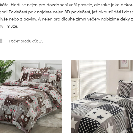
štáře. Hodí se nejen pro dozdobení vaší postele, ale také jako deko
gorii
Povlečení
pak najdete nejen
3D povlečení
, jež okouzlí děti i d
lyše
nebo z
bavlny
. A nejen pro dlouhé zimní večery nabízíme
deky
z
ny i muže.

Počet produktů: 15