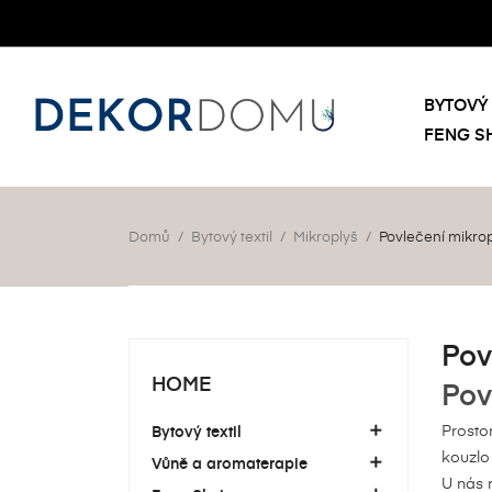
BYTOVÝ 
FENG S
Domů
Bytový textil
Mikroplyš
Povlečení mikro
Pov
HOME
Pov
Prosto
Bytový textil

kouzlo
Vůně a aromaterapie

U nás 