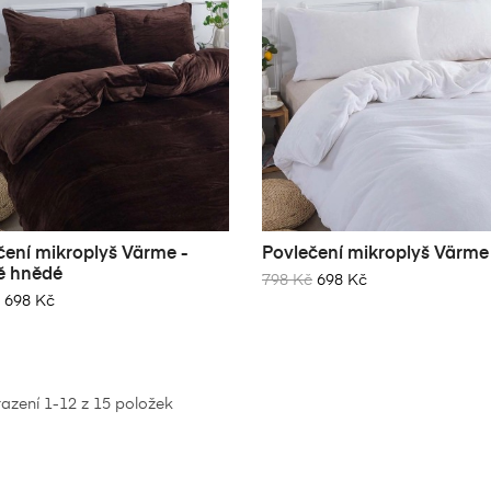
čení mikroplyš Värme -
Povlečení mikroplyš Värme 


DO KOŠÍKU
DO KOŠÍKU
ě hnědé
798 Kč
698 Kč
698 Kč
azení 1-12 z 15 položek