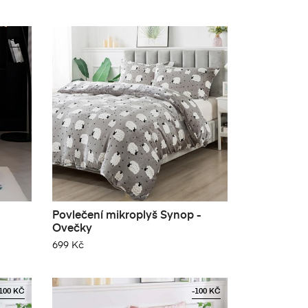
-8%
)
e
í
Povlečení mikroplyš Synop -

DO KOŠÍKU
Ovečky
699 Kč
100 KČ
-100 KČ