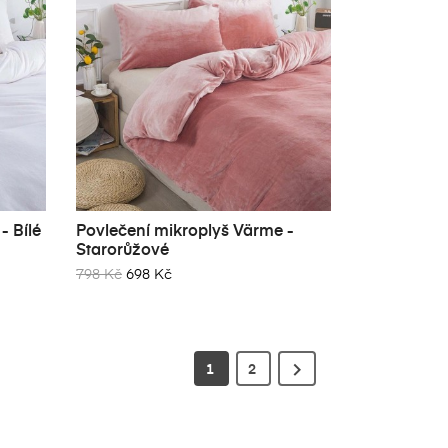
- Bílé
Povlečení mikroplyš Värme -

DO KOŠÍKU
Starorůžové
798 Kč
698 Kč

1
2