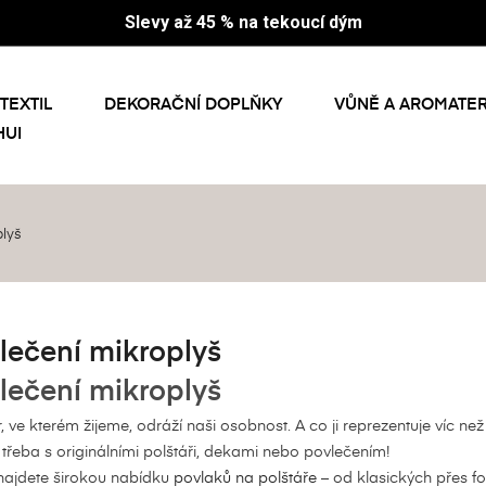
Slevy až 45 % na tekoucí dým
TEXTIL
DEKORAČNÍ DOPLŇKY
VŮNĚ A AROMATER
HUI
plyš
lečení mikroplyš
lečení mikroplyš
r, ve kterém žijeme, odráží naši osobnost. A co ji reprezentuje víc 
 třeba s originálními polštáři, dekami nebo povlečením!
najdete širokou nabídku
povlaků na polštáře
– od klasických přes fo