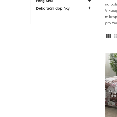
Feng Shui

na pol
Dekorační doplňky

V kate
mikrop
pro že
