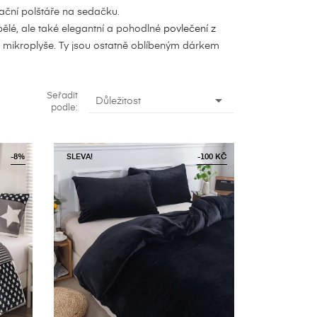
rační polštáře na sedačku.
ospělé, ale také elegantní a pohodlné
povlečení z
 mikroplyše. Ty jsou ostatně oblíbeným dárkem
Seřadit

Důležitost
podle:
-8%
SLEVA!
-100 KČ