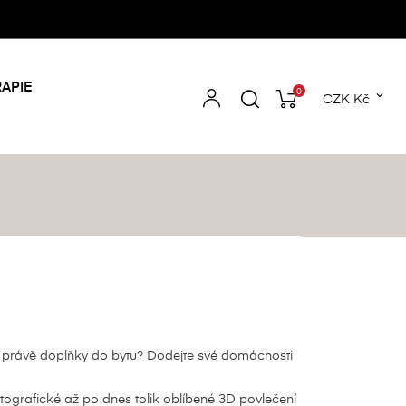
APIE
0

CZK Kč
než právě doplňky do bytu? Dodejte své domácnosti
tografické až po dnes tolik oblíbené 3D povlečení