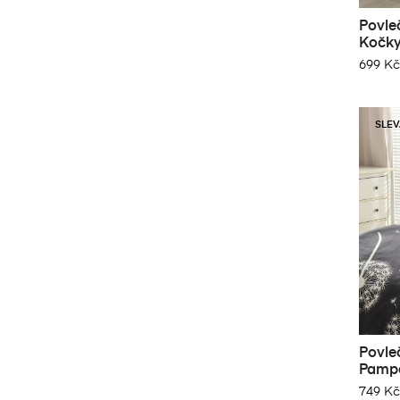
Povle
Kočk
699 Kč
SLEV
V
Př
(
Povle
Pampe
Ná
Mus
749 Kč
((