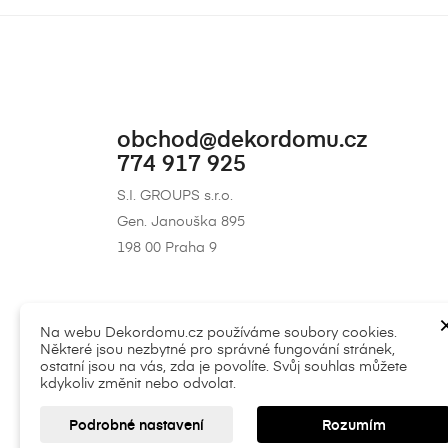
obchod@dekordomu.cz
774 917 925
S.I. GROUPS s.r.o.
Gen. Janouška 895
198 00 Praha 9
Na webu Dekordomu.cz používáme soubory cookies.
Některé jsou nezbytné pro správné fungování stránek,
ostatní jsou na vás, zda je povolíte. Svůj souhlas můžete
kdykoliv změnit nebo odvolat.
|
Všeobecné obchodní podmínky
|
Soukromí (G
Podrobné nastavení
Rozumím
© 2025 S.I. Groups s.r.o.