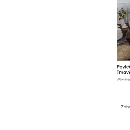
Povle
Tmav
798 Kč
Zobr