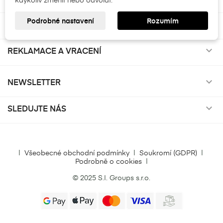
((modalDeleteText))
((cancelText))
Přihlásit se
Zrušit
Podrobné nastavení
Rozumím
VŠE O NÁKUPU

Vytvořit seznam přání
Zrušit
REKLAMACE A VRACENÍ

NEWSLETTER

SLEDUJTE NÁS

|
Všeobecné obchodní podmínky
|
Soukromí (GDPR)
|
Podrobně o cookies
|
© 2025 S.I. Groups s.r.o.