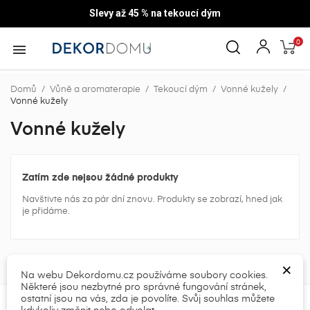
Slevy až 45 % na tekoucí dým
0

Domů
Vůně a aromaterapie
Tekoucí dým
Vonné kužely
Vonné kužely
Vonné kužely
Zatím zde nejsou žádné produkty
Navštivte nás za pár dní znovu. Produkty se zobrazí, hned jak
je přidáme.
×
×
Vytvořit seznam přání
×
Přihlásit se
((modalTitle))
×
×
Název seznamu přání
Musíte být přihlášen, abyste si mohli výrobky uložit do
Na webu Dekordomu.cz používáme soubory cookies.
((confirmMessage))
Některé jsou nezbytné pro správné fungování stránek,
svého seznamu přání.
ostatní jsou na vás, zda je povolíte. Svůj souhlas můžete
KONTAKT

kdykoliv změnit nebo odvolat.
add_circle_outline