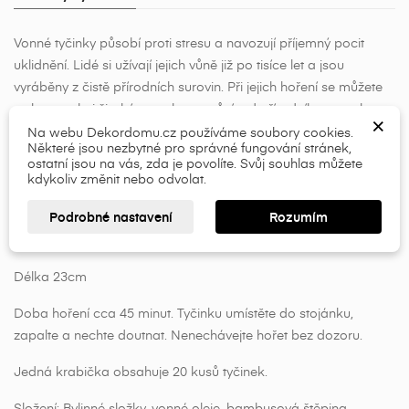
Vonné tyčinky působí proti stresu a navozují příjemný pocit
×
uklidnění. Lidé si užívají jejich vůně již po tisíce let a jsou
×
Vytvořit seznam přání
Přihlásit se
vyráběny z čistě přírodních surovin. Při jejich hoření se můžete
setkat s velmi širokým spektrem vůní, od přírodního santalu,
×
×
přes květinové, ovocné, konopné, dřevité vůně, až po kořeněné
Název seznamu přání
Musíte být přihlášen, abyste si mohli výrobky uložit do
Na webu Dekordomu.cz používáme soubory cookies.
Některé jsou nezbytné pro správné fungování stránek,
svého seznamu přání.
(masalové) tóny. Indické vonné tyčinky mají výraznější typ vůně
ostatní jsou na vás, zda je povolíte. Svůj souhlas můžete
a jsou vhodné především k vytvoření příjemné atmosféry a
kdykoliv změnit nebo odvolat.
add_circle_outline
provonění prostor. Indické vonné tyčinky jsou nanášeny
Přihlásit se
Zrušit
Podrobné nastavení
Rozumím
převážně na bambusovou štěpinu.
Kvalitní indické vonné
Vytvořit seznam přání
Zrušit
tyčinky s vůní citrónových listů.
Délka 23cm
Doba hoření cca 45 minut. Tyčinku umístěte do stojánku,
zapalte a nechte doutnat. Nenechávejte hořet bez dozoru.
Jedná krabička obsahuje 20 kusů tyčinek.
Složení: Bylinné složky, vonné oleje, bambusová štěpina.