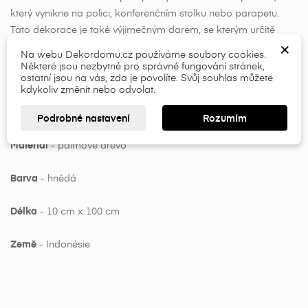
×
×
Vytvořit seznam přání
který vynikne na polici, konferenčním stolku nebo parapetu.
Přihlásit se
Tato dekorace je také výjimečným darem, se kterým určitě
×
×
budete sklízet úspěch. Soška byla vyrobena přímo v Indonésii,
Název seznamu přání
Musíte být přihlášen, abyste si mohli výrobky uložit do
Na webu Dekordomu.cz používáme soubory cookies.
kde je řezbářství vedoucí tradicí. Dřevěná socha dodá
Některé jsou nezbytné pro správné fungování stránek,
svého seznamu přání.
ostatní jsou na vás, zda je povolíte. Svůj souhlas můžete
místnosti stylový a zajímavý vzhled.
kdykoliv změnit nebo odvolat.
add_circle_outline
Vlastnosti produktu:
Přihlásit se
Zrušit
Podrobné nastavení
Rozumím
Vytvořit seznam přání
Zrušit
Materiál
- palmové dřevo
Barva
- hnědá
Délka
- 10 cm x 100 cm
Země
- Indonésie