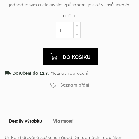
jednoduchým a efektivním způsobem, jak oživit svůj interiér.
POČET
DO KOŠÍKU
local_shipping
Doručení do 12.8.
Možnosti doručení
favorite_border
Seznam přání
Detaily výrobku
Vlastnosti
Unikátní dřevěná soška je nápaditým domácím doplňkem,