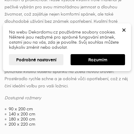
pečlivě vybírán pro svou mimořádnou jemnost a dlouhou
×
×
Vytvořit seznam přání
životnost, což zajišťuje nejen komfortní spánek, ale také
Přihlásit se
dlouhodobé užívání bez známek opotřebení. Kvalitní froté
×
×
materiál kombinuje měkkost a odolnost a poskytuje pohodlí.
Název seznamu přání
Musíte být přihlášen, abyste si mohli výrobky uložit do
Na webu Dekordomu.cz používáme soubory cookies.
Froté látka je take známá svou savostí a prodyšností, což
Některé jsou nezbytné pro správné fungování stránek,
svého seznamu přání.
ostatní jsou na vás, zda je povolíte. Svůj souhlas můžete
zaručuje optimální pohodlí po celý rok a díky své elasticitě
kdykoliv změnit nebo odvolat.
add_circle_outline
skvěle přiléhá k matraci a zůstane tak na svém místě i při
pohybu během spánku. Froté prostěradlo ztělesňuje luxusní
Přihlásit se
Zrušit
Podrobné nastavení
Rozumím
Vytvořit seznam přání
Zrušit
zážitek, který kombinuje funkčnost s estetickým vzhledem, čímž
povznáší kvalitu vašeho spánku na zcela novou úroveň.
Prostěradlo rychle schne a je odolné vůči opotřebení, což z něj
činí ideální volbu pro vaši ložnici.
Dostupné rožmery
90 x 200 cm
140 x 200 cm
180 x 200 cm
200 x 220 cm