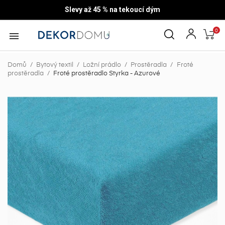
Slevy až 45 % na tekoucí dým
0

Domů
Bytový textil
Ložní prádlo
Prostěradla
Froté
prostěradla
Froté prostěradlo Styrka - Azurové