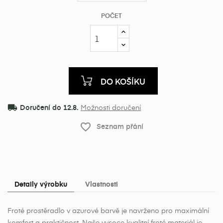
POČET
DO KOŠÍKU
local_shipping
Doručení do 12.8.
Možnosti doručení
favorite_border
Seznam přání
Detaily výrobku
Vlastnosti
Froté prostěradlo v azurové barvě je navrženo pro maximální
komfort a praktičnost. Naše vysoce kvalitní froté materiál je