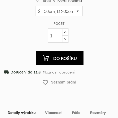
VELIKOST: Š 150CM, D 200CM
POČET
DO KOŠÍKU
local_shipping
Doručení do 11.8.
Možnosti doručení
favorite_border
Seznam přání
Detaily výrobku
Vlastnosti
Péče
Rozměry