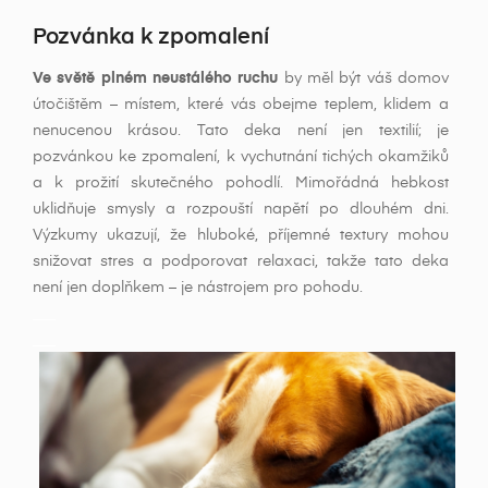
Pozvánka k zpomalení
Ve světě plném neustálého ruchu
by měl být váš domov
útočištěm – místem, které vás obejme teplem, klidem a
nenucenou krásou. Tato deka není jen textilií; je
pozvánkou ke zpomalení, k vychutnání tichých okamžiků
a k prožití skutečného pohodlí. Mimořádná hebkost
uklidňuje smysly a rozpouští napětí po dlouhém dni.
Výzkumy ukazují, že hluboké, příjemné textury mohou
snižovat stres a podporovat relaxaci, takže tato deka
není jen doplňkem – je nástrojem pro pohodu.
___
___