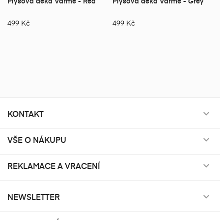
Plyšová deka Värme - Red
Plyšová deka Värme - Grey
499 Kč
499 Kč
KONTAKT

VŠE O NÁKUPU

REKLAMACE A VRACENÍ

NEWSLETTER
