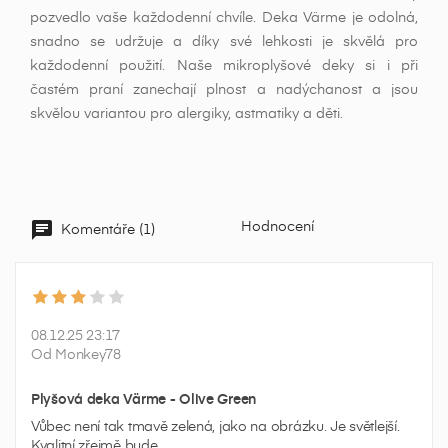
pozvedlo vaše každodenní chvíle. Deka Värme je odolná,
snadno se udržuje a díky své lehkosti je skvělá pro
každodenní použití. Naše mikroplyšové deky si i při
častém praní zanechají plnost a nadýchanost a jsou
skvělou variantou pro alergiky, astmatiky a děti.
Hodnocení
Komentáře (1)
08.12.25 23:17
Od Monkey78
Plyšová deka Värme - Olive Green
Vůbec není tak tmavě zelená, jako na obrázku. Je světlejší.
Kvalitní zřejmě bude.