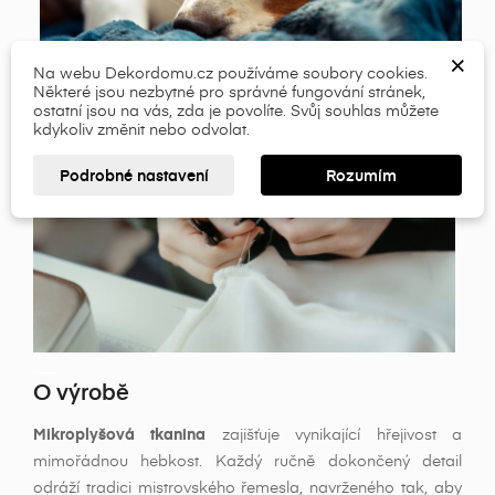
×
×
Vytvořit seznam přání
Přihlásit se
×
×
Název seznamu přání
Musíte být přihlášen, abyste si mohli výrobky uložit do
Na webu Dekordomu.cz používáme soubory cookies.
Některé jsou nezbytné pro správné fungování stránek,
svého seznamu přání.
ostatní jsou na vás, zda je povolíte. Svůj souhlas můžete
kdykoliv změnit nebo odvolat.
add_circle_outline
Přihlásit se
Zrušit
Podrobné nastavení
Rozumím
Vytvořit seznam přání
Zrušit
___
O výrobě
Mikroplyšová tkanina
zajišťuje vynikající hřejivost a
mimořádnou hebkost. Každý ručně dokončený detail
odráží tradici mistrovského řemesla, navrženého tak, aby