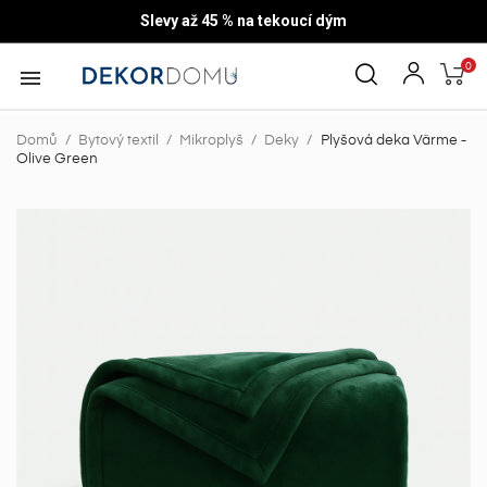
Slevy až 45 % na tekoucí dým
0

Domů
Bytový textil
Mikroplyš
Deky
Plyšová deka Värme -
Olive Green