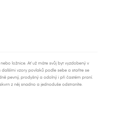
ebo ložnice. Ať už máte svůj byt vyzdobený v
 dalšími vzory povlaků podle sebe a staňte se
ně pevný, prodyšný a odolný i při častém praní.
skvrn z něj snadno a jednoduše odstraníte.
×
×
×