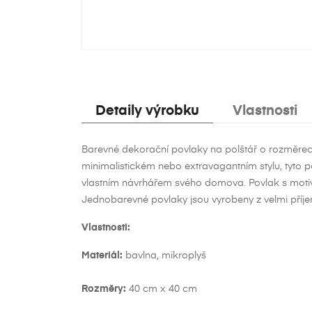
Detaily výrobku
Vlastnosti
Barevné dekorační povlaky na polštář o rozměrech
minimalistickém nebo extravagantním stylu, tyto 
vlastním návrhářem svého domova. Povlak s motivem
Jednobarevné povlaky jsou vyrobeny z velmi příjem
Vlastnosti:
Materiál:
bavlna, mikroplyš
V
Př
Rozměry:
40 cm x 40 cm
Ná
Mus