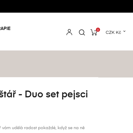
APIE
0

CZK Kč
tář - Duo set pejsci
ř vám udělá radost pokaždé, když se na ně