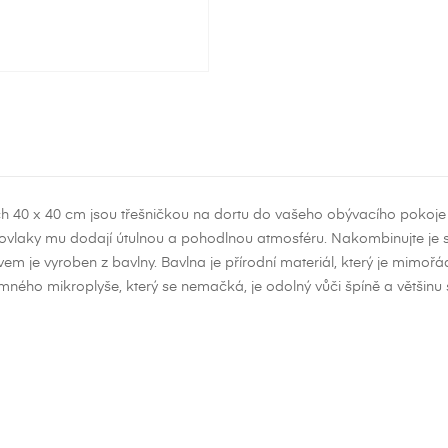
 40 x 40 cm jsou třešničkou na dortu do vašeho obývacího pokoje n
povlaky mu dodají útulnou a pohodlnou atmosféru. Nakombinujte je s
 je vyroben z bavlny. Bavlna je přírodní materiál, který je mimořád
ného mikroplyše, který se nemačká, je odolný vůči špíně a většinu 
ytvořit seznam přání
ihlásit se
zev seznamu přání
íte být přihlášen, abyste si mohli výrobky uložit do svého seznamu