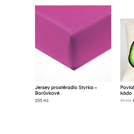
Jersey prostěradlo Styrka –
Povla
Borůvkové
kádo
255 Kč
99 Kč