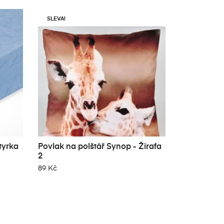
SLEVA!
tyrka
Povlak na polštář Synop - Žirafa
Luxusní fr
2
ložní soupr
89 Kč
2 196 Kč