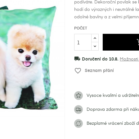
podíváte. Dekorační povlak se 
hodí do výrazných i neutrálně l
odolné bavlny a z velmi příjem
POČET
local_shipping
Doručení do 10.8.
Možnosti
favorite_border
Seznam přání
Vysoce kvalitní a udržitel
Doprava zdarma při nák
Bezplatné vrácení zboží 