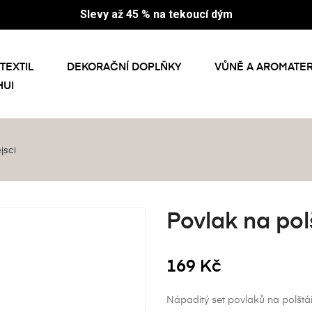
Slevy až 45 % na tekoucí dým
TEXTIL
DEKORAČNÍ DOPLŇKY
VŮNĚ A AROMATER
HUI
jsci
Povlak na polš
169 Kč
Nápaditý set povlaků na polštá