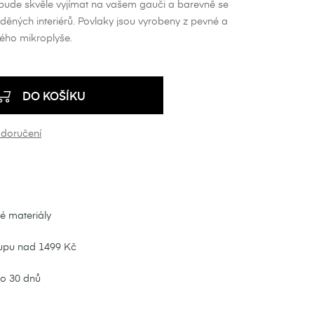
bude skvěle vyjímat na vašem gauči a barevně se
aděných interiérů. Povlaky jsou vyrobeny z pevné a
ného mikroplyše.
DO KOŠÍKU
 doručení
né materiály
upu nad 1499 Kč
do 30 dnů