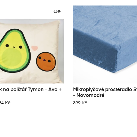
-15%
k na polštář Tymon - Avo +
Mikroplyšové prostěradlo S
- Novomodré
84 Kč
399 Kč