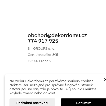
obchod@dekordomu.cz
774 917 925
S.I. GROUPS s.r.o.
Gen. Janouška 895
198 00 Praha 9
Na webu Dekordomu.cz používáme soubory cookies.
Některé jsou nezbytné pro správné fungování stránek,
ostatní jsou na vás, zda je povolíte. Svůj souhlas můžete
kdykoliv změnit nebo odvolat.
|
Všeobecné obchodní podmínky
|
Soukromí (G
Podrobné nastavení
Rozumím