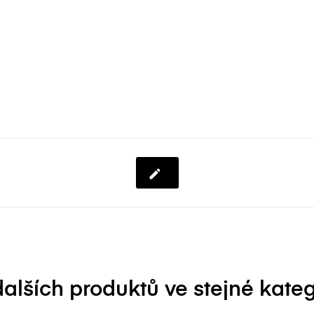
ní.
Přihlásit s
Zrušit
Vytvořit seznam přán
Zrušit
dalších produktů ve stejné katego