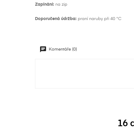
přá
Zapínání:
na zip
add_circle_outline
Doporučená údržba:
praní naruby při 40 °C
Komentáře (0)
16 