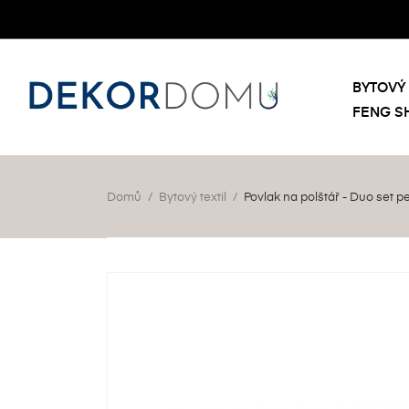
BYTOVÝ 
FENG S
Domů
Bytový textil
Povlak na polštář - Duo set pe