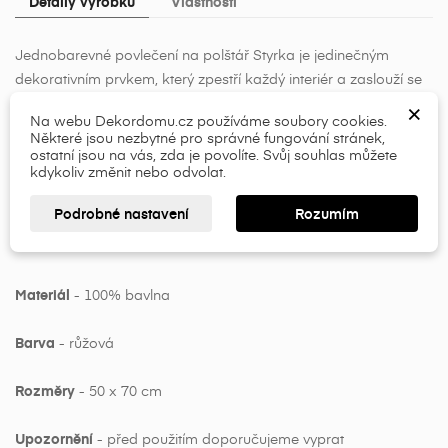
Detaily výrobku
Vlastnosti
×
×
Vytvořit seznam přání
Jednobarevné povlečení na polštář Styrka je jedinečným
Přihlásit se
dekorativním prvkem, který zpestří každý interiér a zaslouží se
o vytvoření příjemné atmosféry ve vašem domově.
×
×
Název seznamu přání
Musíte být přihlášen, abyste si mohli výrobky uložit do
Na webu Dekordomu.cz používáme soubory cookies.
Jednobarevné provedení povlečení se hodí do každého
Některé jsou nezbytné pro správné fungování stránek,
svého seznamu přání.
interiéru. Je vyrobeno z velmi příjemné bavlny, která se
ostatní jsou na vás, zda je povolíte. Svůj souhlas můžete
kdykoliv změnit nebo odvolat.
add_circle_outline
nemačká, je odolná vůči špíně a většinu skvrn z ní snadno a
jednoduše odstraníte.
Přihlásit se
Zrušit
Podrobné nastavení
Rozumím
Vytvořit seznam přání
Zrušit
Vlastnosti:
Materiál
- 100% bavlna
Barva
- růžová
Rozměry
- 50 x 70 cm
Upozornění
- před použitím doporučujeme vyprat