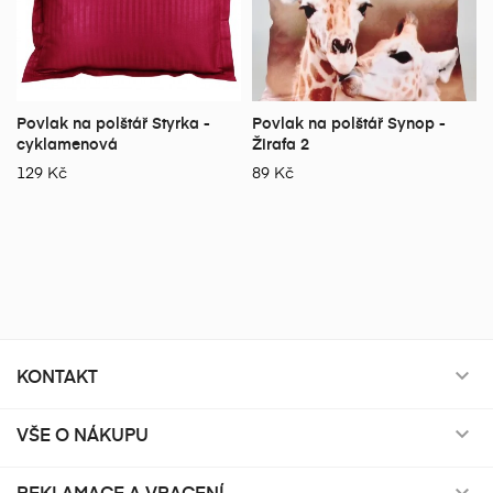
Povlak na polštář Styrka -
Povlak na polštář Synop -
cyklamenová
Žirafa 2
129 Kč
89 Kč
KONTAKT

VŠE O NÁKUPU

REKLAMACE A VRACENÍ