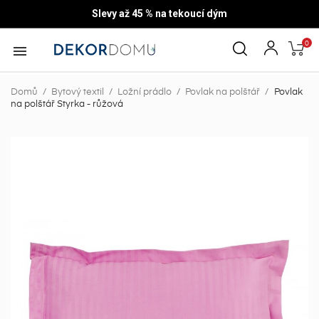
Slevy až 45 % na tekoucí dým
0

Domů
Bytový textil
Ložní prádlo
Povlak na polštář
Povlak
na polštář Styrka - růžová