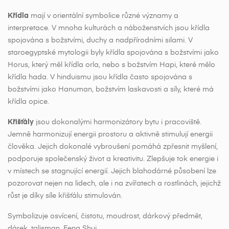
Křídla
mají v orientální symbolice různé významy a
interpretace. V mnoha kulturách a náboženstvích jsou křídla
spojována s božstvími, duchy a nadpřírodními silami. V
staroegyptské mytologii byly křídla spojována s božstvími jako
Horus, který měl křídla orla, nebo s božstvím Hapi, které mělo
křídla hada. V hinduismu jsou křídla často spojována s
božstvími jako Hanuman, božstvím laskavosti a síly, které má
křídla opice.
Křišťály
jsou dokonalými harmonizátory bytu i pracoviště.
Jemně harmonizují energii prostoru a aktivně stimulují energii
člověka. Jejich dokonalé vybroušení pomáhá zpřesnit myšlení,
podporuje společenský život a kreativitu. Zlepšuje tok energie i
v místech se stagnující energií. Jejich blahodárné působení lze
pozorovat nejen na lidech, ale i na zvířatech a rostlinách, jejichž
růst je díky síle křišťálu stimulován.
Symbolizuje osvícení, čistotu, moudrost, dárkový předmět,
dárek, talisman, Feng Shui.