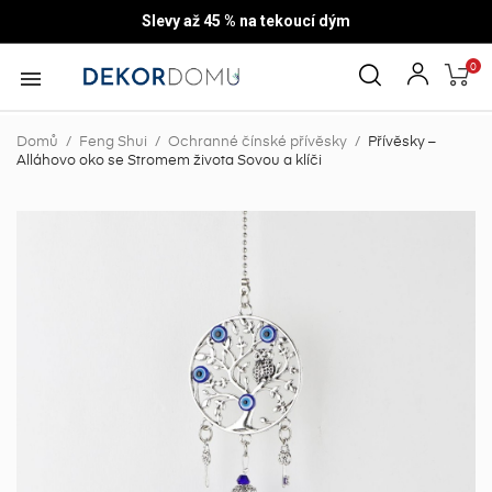
Slevy až 45 % na tekoucí dým
0

Domů
Feng Shui
Ochranné čínské přívěsky
Přívěsky –
Alláhovo oko se Stromem života Sovou a klíči