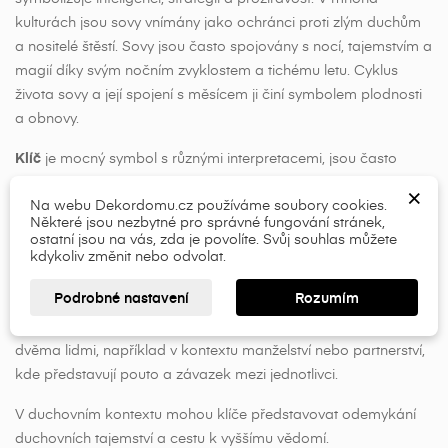
kulturách jsou sovy vnímány jako ochránci proti zlým duchům
a nositelé štěstí. Sovy jsou často spojovány s nocí, tajemstvím a
magií díky svým nočním zvyklostem a tichému letu. Cyklus
života sovy a její spojení s měsícem ji činí symbolem plodnosti
a obnovy.
×
×
Vytvořit seznam přání
Přihlásit se
Klíč
je mocný symbol s různými interpretacemi, jsou často
spojovány se schopností odemykat dveře, a to jak doslova, tak
×
×
Název seznamu přání
Musíte být přihlášen, abyste si mohli výrobky uložit do
Na webu Dekordomu.cz používáme soubory cookies.
metaforicky. Představují přístup, příležitost a sílu otevírat nové
Některé jsou nezbytné pro správné fungování stránek,
svého seznamu přání.
cesty. V některých tradicích klíče symbolizují poznání a
ostatní jsou na vás, zda je povolíte. Svůj souhlas můžete
odemykání skrytých pravd. Mohou představovat hledání
kdykoliv změnit nebo odvolat.
add_circle_outline
porozumění a osvícení. Klíče jsou také považovány za symboly
Přihlásit se
Zrušit
Podrobné nastavení
Rozumím
ochrany, ochrany toho, co je cenné, a ochrany před
Vytvořit seznam přání
Zrušit
nežádoucími prvky. Klíče mohou symbolizovat spojení mezi
dvěma lidmi, například v kontextu manželství nebo partnerství,
kde představují pouto a závazek mezi jednotlivci.
V duchovním kontextu mohou klíče představovat odemykání
duchovních tajemství a cestu k vyššímu vědomí.