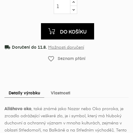
DO KOŠÍKU
local_shipping
Doručení do 11.8.
Možnosti doručení
favorite_border
Seznam přání
Detaily výrobku
Vlastnosti
Alláhovo oko
, také známé jako Nazar nebo Oko proroka, je
zrcadlo odrážející veškeré zlo, je i symbol, který má hluboký
duchovní a ochranný význam v mnoha kulturách, zejména v
oblasti Středomoří, na Balkáně a na Středním východě1. Tento