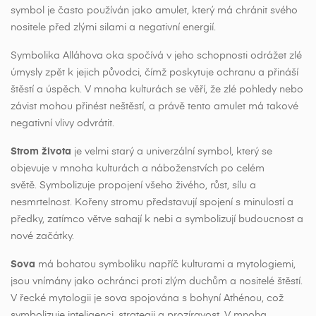
symbol je často používán jako amulet, který má chránit svého
nositele před zlými silami a negativní energií.
Symbolika Alláhova oka spočívá v jeho schopnosti odrážet zlé
úmysly zpět k jejich původci, čímž poskytuje ochranu a přináší
štěstí a úspěch. V mnoha kulturách se věří, že zlé pohledy nebo
závist mohou přinést neštěstí, a právě tento amulet má takové
negativní vlivy odvrátit.
Strom života
je velmi starý a univerzální symbol, který se
objevuje v mnoha kulturách a náboženstvích po celém
světě. Symbolizuje propojení všeho živého, růst, sílu a
nesmrtelnost. Kořeny stromu představují spojení s minulostí a
předky, zatímco větve sahají k nebi a symbolizují budoucnost a
nové začátky.
Sova
má bohatou symboliku napříč kulturami a mytologiemi,
jsou vnímány jako ochránci proti zlým duchům a nositelé štěstí.
V řecké mytologii je sova spojována s bohyní Athénou, což
symbolizuje inteligenci, strategii a prozíravost. V mnoha