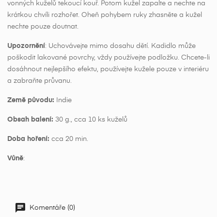
vonných kuželů tekoucí kouř. Potom kužel zapalte a nechte na
krátkou chvíli rozhořet. Oheň pohybem ruky zhasněte a kužel
nechte pouze doutnat.
Upozornění
: Uchovávejte mimo dosahu dětí. Kadidlo může
poškodit lakované povrchy, vždy používejte podložku. Chcete-li
dosáhnout nejlepšího efektu, používejte kužele pouze v interiéru
a zabraňte průvanu.
Země původu:
Indie
Obsah balení:
30 g., cca 10 ks kuželů
Doba hoření:
cca 20 min.
Vůně
:
Komentáře (0)