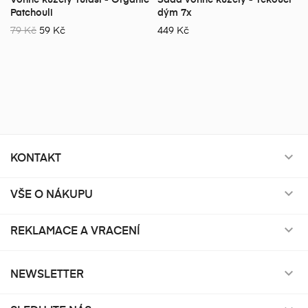
Patchouli
dým 7x
79 Kč
59 Kč
449 Kč
KONTAKT

VŠE O NÁKUPU

REKLAMACE A VRACENÍ

NEWSLETTER
