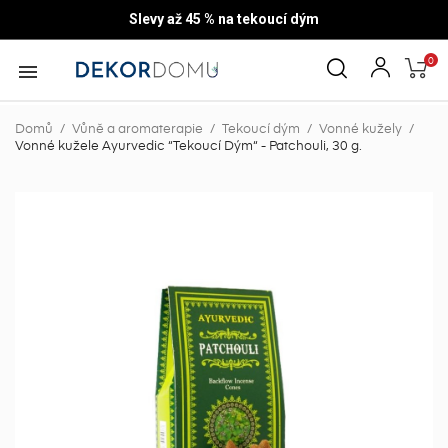
Slevy až 45 % na tekoucí dým
0

Domů
Vůně a aromaterapie
Tekoucí dým
Vonné kužely
Vonné kužele Ayurvedic “Tekoucí Dým“ - Patchouli, 30 g.