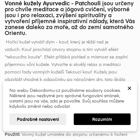
Vonné kužely Ayurvedic - Patchouli
jsou určeny
pro chvíle meditace a jógová cvičení, výborné
jsou i pro relaxaci, zvýšení spirituality a
vytvoření příjemné inspirativní nálady, která Vás
zanese daleko za moře, až do zemí samotného
Orientu.
Hořící kužel vytváří dým - kouř, který je těžší než je
vzduch. Kouř prochází otvory stojanu a tím vytváří efekt
"tekoucího kouře". Efekt přiláká pohled a místnost se zaplní
příjemnou vůní kužele. Vytvořte si skvělý relax a meditaci
×
×
Vytvořit seznam přání
pomocí řady vonných kuželů Tekoucí kouř. Kužely jsou
Přihlásit se
obzvlášť vhodné k odpočinku po náročném dni, tato škála
×
×
aromatických kuželů Vám přinese skvělou pohodu a uvolnění.
Název seznamu přání
Musíte být přihlášen, abyste si mohli výrobky uložit do
Na webu Dekordomu.cz používáme soubory cookies.
Některé jsou nezbytné pro správné fungování stránek,
svého seznamu přání.
Velmi kvalitní indické kužely jsou ručně vyráběny.
ostatní jsou na vás, zda je povolíte. Svůj souhlas můžete
kdykoliv změnit nebo odvolat.
add_circle_outline
Jejich příjemná vůně má relaxační účinky a při jejich hoření se
můžete setkat s velmi širokým spektrem vůní. Jsou určeny
Přihlásit se
Zrušit
Podrobné nastavení
Rozumím
Vytvořit seznam přání
Zrušit
především k vytvoření příjemné atmosféry a provonění prostor.
Použití:
Vonný kužel umístěte do stojanu určenému k hoření