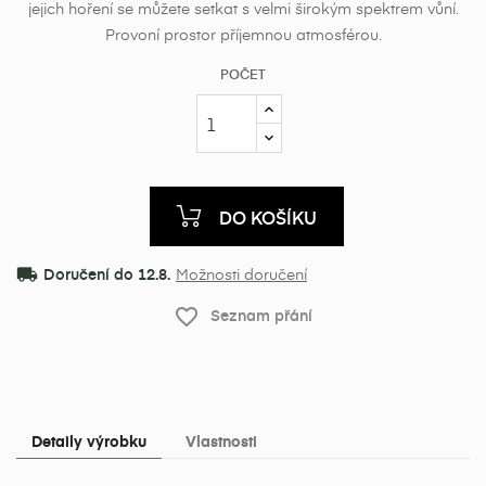
jejich hoření se můžete setkat s velmi širokým spektrem vůní.
Provoní prostor příjemnou atmosférou.
POČET
DO KOŠÍKU
local_shipping
Doručení do 12.8.
Možnosti doručení
favorite_border
Seznam přání
Detaily výrobku
Vlastnosti