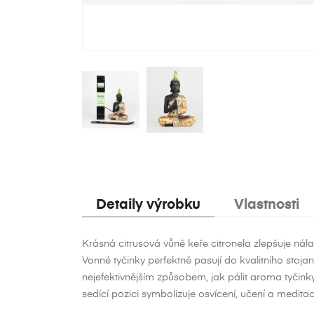
Detaily výrobku
Vlastnosti
Krásná citrusová vůně keře citronela zlepšuje nál
Vonné tyčinky perfektně pasují do kvalitního stojan
nejefektivnějším způsobem, jak pálit aroma tyčink
V
sedící pozici symbolizuje osvícení, učení a meditac
Př