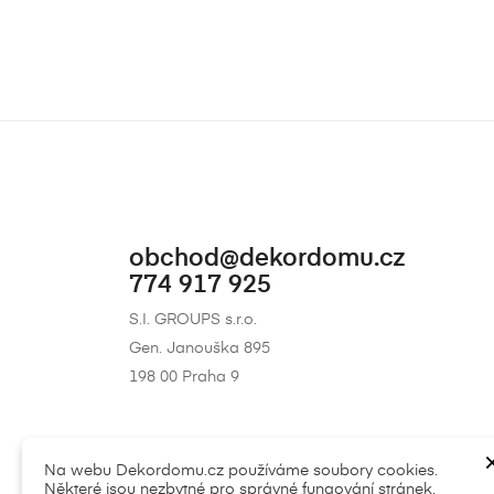
obchod@dekordomu.cz
774 917 925
S.I. GROUPS s.r.o.
Gen. Janouška 895
198 00 Praha 9
Na webu Dekordomu.cz používáme soubory cookies.
Některé jsou nezbytné pro správné fungování stránek,