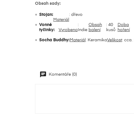
Obsah sady:
Ná
Mus
Stojan:
: dřevo
přá
Materiál
Vonné
:
Obsah
: 40
Doba
add_circle_outline
tyčinky:
Vyrobeno
Indie
balení
kusů
hoření
Socha Buddhy:
Materiál
: Keramika
Velikost
: cca.
Komentáře (0)