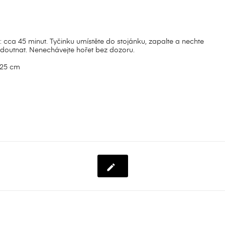
zev seznamu přání
íte být přihlášen, abyste si mohli výrobky uložit do svého seznamu
ní.
: cca 45 minut. Tyčinku umístěte do stojánku, zapalte a nechte
doutnat. Nenechávejte hořet bez dozoru.
Přihlásit s
Zrušit
Vytvořit seznam přán
 25 cm
Zrušit