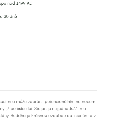
upu nad 1499 Kč
do 30 dnů
astnostmi a může zabránit potencionálním nemocem.
 již po tisíce let. Stojan je nejjednodušším a
uddhy. Buddha je krásnou ozdobou do interiéru a v
×
×