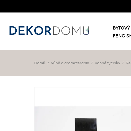
BYTOVÝ 
FENG S
Domů
Vůně a aromaterapie
Vonné tyčinky
Re