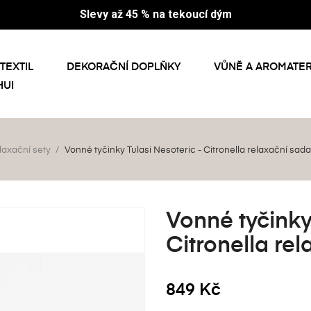
Slevy až 45 % na tekoucí dým
TEXTIL
DEKORAČNÍ DOPLŇKY
VŮNĚ A AROMATER
HUI
laxační sety
Vonné tyčinky Tulasi Nesoteric - Citronella relaxační sada
Vonné tyčinky
Citronella re
849 Kč