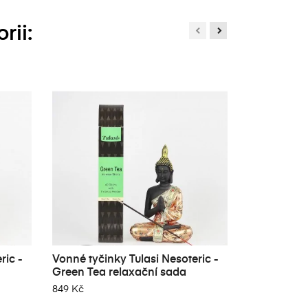
rii:
ric -
Vonné tyčinky Tulasi Nesoteric -
Vonné tyčin
Green Tea relaxační sada
Red Rose r
849 Kč
849 Kč