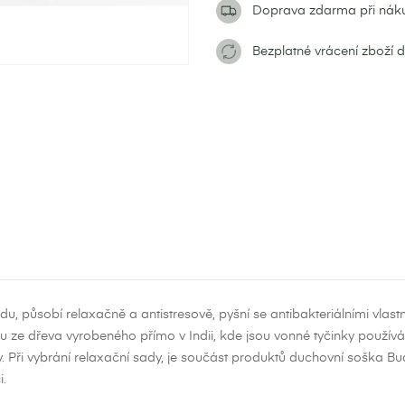
Doprava zdarma při nák
Bezplatné vrácení zboží 
adu, působí relaxačně a antistresově, pyšní se antibakteriálními vl
u ze dřeva vyrobeného přímo v Indii, kde jsou vonné tyčinky používány
y. Při vybrání relaxační sady, je součást produktů duchovní soška B
ytvořit seznam přání
i.
ihlásit se