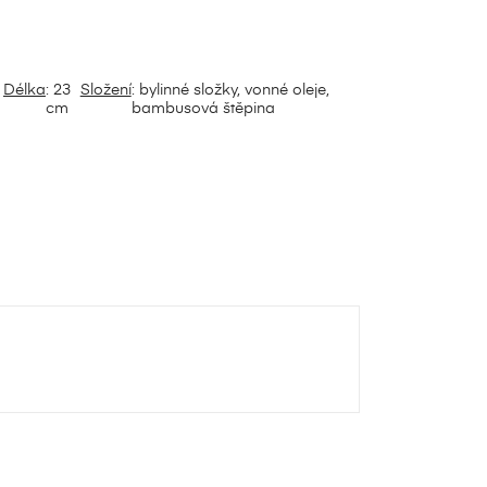
×
Délka
: 23
Složení
: bylinné složky, vonné oleje,
cm
bambusová štěpina
e
í