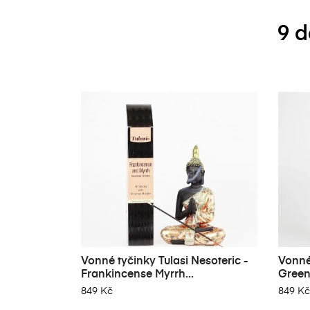
9 d
Vonné tyčinky Tulasi Nesoteric -
Vonné 
Frankincense Myrrh...
Green
849 Kč
849 Kč