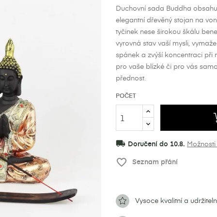
Duchovní sada Buddha obsahuje 
elegantní dřevěný stojan na vo
tyčinek nese širokou škálu benef
vyrovná stav vaší mysli, vymaže 
spánek a zvýší koncentraci při
pro vaše blízké či pro vás samot
přednost.
POČET
local_shipping
Doručení do 10.8.
Možnosti
favorite_border
Seznam přání
Vysoce kvalitní a udržitel