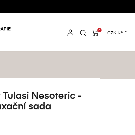
APIE
0

CZK Kč
 Tulasi Nesoteric -
laxační sada