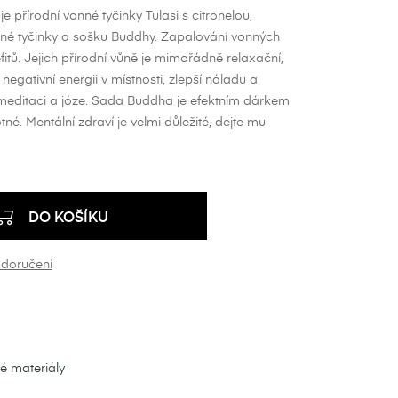
přírodní vonné tyčinky Tulasi s citronelou,
nné tyčinky a sošku Buddhy. Zapalování vonných
itů. Jejich přírodní vůně je mimořádně relaxační,
negativní energii v místnosti, zlepší náladu a
 meditaci a józe. Sada Buddha je efektním dárkem
né. Mentální zdraví je velmi důležité, dejte mu
DO KOŠÍKU
 doručení
né materiály