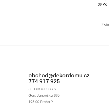
39 Kč
Zobr
obchod@dekordomu.cz
774 917 925
S.I. GROUPS s.r.o.
Gen. Janouška 895
198 00 Praha 9