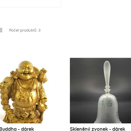

Počet produktů: 3
ytvořit seznam přání
ihlásit se
(modalTitle))
zev seznamu přání
íte být přihlášen, abyste si mohli výrobky uložit do svého seznamu
confirmMessage))
ní.
((modalDeleteText)
((cancelText))
Přihlásit s
Zrušit
Vytvořit seznam přán
Zrušit
 Buddha - dárek
Skleněný zvonek - dárek