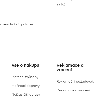


DO KOŠÍKU
DO KOŠÍKU
99 Kč
azení 1-3 z 3 položek
Vše o nákupu
Reklamace a
vracení
Platební způsoby
Reklamační požadavek
Možnosti dopravy
Reklamace a vracení
Nejčastější dotazy