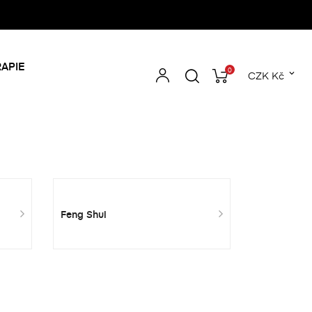
APIE
0

CZK Kč
Feng Shui