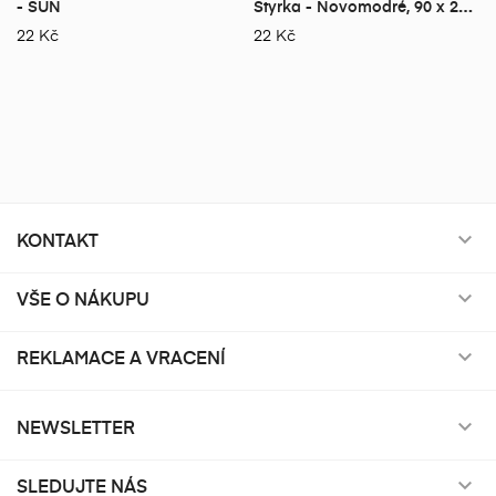
- SUN
Styrka - Novomodré, 90 x 200
cm
22 Kč
22 Kč
KONTAKT

VŠE O NÁKUPU

REKLAMACE A VRACENÍ

NEWSLETTER

SLEDUJTE NÁS
