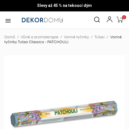
Slevy až 45 % na tekoucí dým
0

Domů
Vůně a aromaterapie
Vonné tyčinky
Tulasi
Vonné
tyčinky Tulasi Classics - PATCHOULI