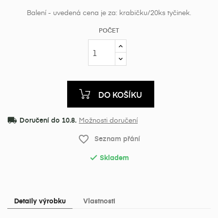
Balení - uvedená cena je za: krabičku/20ks tyčinek.
POČET
DO KOŠÍKU
local_shipping
Doručení do 10.8.
Možnosti doručení
favorite_border
Seznam přání
Skladem

Detaily výrobku
Vlastnosti
×
Vytvořit seznam přání