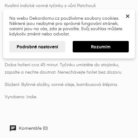
×
Přihlásit se
Kvalitní indické vonné tyčinky s vůní Patchouli.
×
×
Název seznamu přání
Musíte být přihlášen, abyste si mohli výrobky uložit do
Pačuli olej má silnou, mírně sladkou, opojnou vůni.
Je popsán
Na webu Dekordomu.cz používáme soubory cookies.
Některé jsou nezbytné pro správné fungování stránek,
svého seznamu přání.
tak, že má tmavý, pižmově zemitý aroma profil, připomínající
ostatní jsou na vás, zda je povolíte. Svůj souhlas můžete
vlhkou půdu.
Slavnostní vůně, kterou musíte mít.
Tato silná vůně
kdykoliv změnit nebo odvolat.
add_circle_outline
udržuje vůni domova bez ohledu na počet hostů.
Přihlásit se
Zrušit
Podrobné nastavení
Rozumím
Vytvořit seznam přání
Zrušit
Délka 23cm
Doba hoření cca 45 minut. Tyčinku umístěte do stojánku,
zapalte a nechte doutnat. Nenechávejte hořet bez dozoru.
Složení: Bylinné složky, vonné oleje, bambusová štěpina.
Vyrobeno: Indie
Komentáře (0)