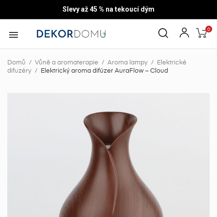
Slevy až 45 % na tekoucí dým
0

Domů
Vůně a aromaterapie
Aroma lampy
Elektrické
difuzéry
Elektrický aroma difúzer AuraFlow – Cloud