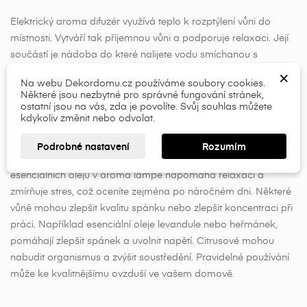
Elektrický aroma difuzér využívá teplo k rozptýlení vůni do
×
×
Vytvořit seznam přání
místnosti. Vytváří tak příjemnou vůni a podporuje relaxaci. Její
Přihlásit se
součástí je nádoba do které nalijete vodu smíchanou s
několika kapkami esenciálního oleje. Zapojení difuzéru do
×
×
Název seznamu přání
Musíte být přihlášen, abyste si mohli výrobky uložit do
Na webu Dekordomu.cz používáme soubory cookies.
zásuvky působí odpařování a uvolňování vůně do interiéru.
Některé jsou nezbytné pro správné fungování stránek,
svého seznamu přání.
ostatní jsou na vás, zda je povolíte. Svůj souhlas můžete
Esenciální oleje
kdykoliv změnit nebo odvolat.
add_circle_outline
Esenciální oleje nebo-li éterické oleje přinášejí řadu výhod,
Přihlásit se
Zrušit
Podrobné nastavení
Rozumím
Vytvořit seznam přání
Zrušit
které mohou pozitivně ovlivnit kvalitu vašeho života. Použití
esenciálních olejů v aroma lampě napomáhá relaxaci a
zmírňuje stres, což oceníte zejména po náročném dni. Některé
vůně mohou zlepšit kvalitu spánku nebo zlepšit koncentraci při
práci. Například esenciální oleje levandule nebo heřmánek,
pomáhají zlepšit spánek a uvolnit napětí. Citrusové mohou
nabudit organismus a zvýšit soustředění. Pravidelné používání
může ke kvalitnějšímu ovzduší ve vašem domově.