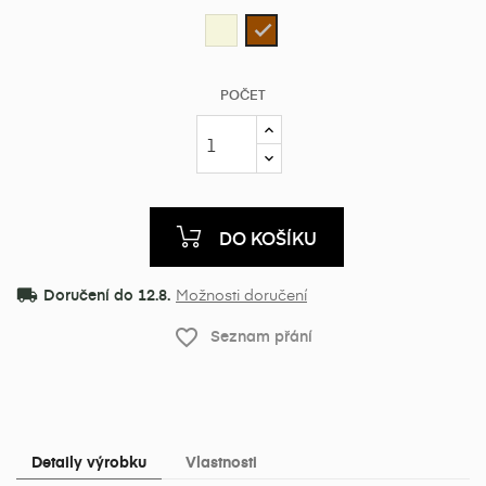
Přírodní
Hnědá
POČET
DO KOŠÍKU
local_shipping
Doručení do 12.8.
Možnosti doručení
favorite_border
Seznam přání
Detaily výrobku
Vlastnosti