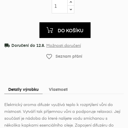
DO KOŠÍKU
local_shipping
Doručení do 12.8.
Možnosti doručení
favorite_border
Seznam přání
Detaily výrobku
Vlastnosti
Elektrický aroma difuzér využívá teplo k rozptýlení vůni do
místnosti. Vytváří tak příjemnou vůni a podporuje relaxaci. Její
součástí je nádoba do které nalijete vodu smíchanou s
několika kapkami esenciálního oleje. Zapojení difuzéru do