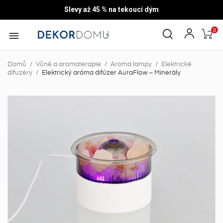
Slevy až 45 % na tekoucí dým
0

Domů
Vůně a aromaterapie
Aroma lampy
Elektrické
difuzéry
Elektrický aróma difúzer AuraFlow – Minerály