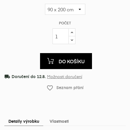
POČET
DO KOŠÍKU
local_shipping
Doručení do 12.8.
Možnosti doručení
favorite_border
Seznam přání
Detaily výrobku
Vlastnosti