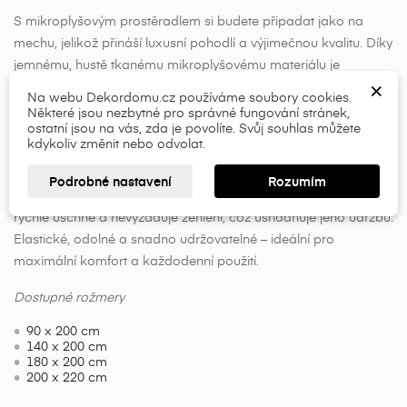
S mikroplyšovým prostěradlem si budete připadat jako na
×
×
Vytvořit seznam přání
mechu, jelikož přináší luxusní pohodlí a výjimečnou kvalitu. Díky
Přihlásit se
jemnému, hustě tkanému mikroplyšovému materiálu je
×
×
prostěradlo mimořádně hebké a příjemné na dotek, což
Název seznamu přání
Musíte být přihlášen, abyste si mohli výrobky uložit do
Na webu Dekordomu.cz používáme soubory cookies.
přispívá k hřejivému pocitu během chladnějších nocí. Jeho
Některé jsou nezbytné pro správné fungování stránek,
svého seznamu přání.
ostatní jsou na vás, zda je povolíte. Svůj souhlas můžete
elastické vlastnosti zajišťují perfektní přilnutí k matraci, což
kdykoliv změnit nebo odvolat.
add_circle_outline
zabraňuje shrnování a zajišťuje, že zůstane pevně na svém
místě. Mikroplyš je zároveň velmi odolný vůči opotřebení a
Přihlásit se
Zrušit
Podrobné nastavení
Rozumím
Vytvořit seznam přání
Zrušit
zachovává si svůj tvar i po opakovaném praní. Prostěradlo
rychle uschne a nevyžaduje žehlení, což usnadňuje jeho údržbu.
Elastické, odolné a snadno udržovatelné – ideální pro
maximální komfort a každodenní použití.
Dostupné rožmery
90 x 200 cm
140 x 200 cm
180 x 200 cm
200 x 220 cm