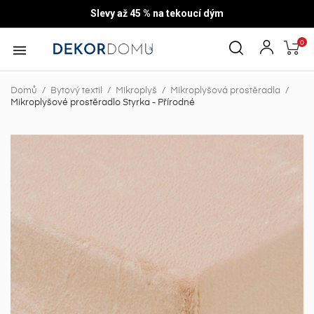
Slevy až 45 % na tekoucí dým
0

Domů
Bytový textil
Mikroplyš
Mikroplyšová prostěradla
Mikroplyšové prostěradlo Styrka - Přírodné