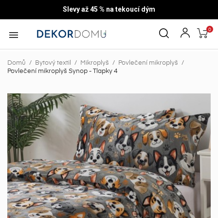
Slevy až 45 % na tekoucí dým
0

Domů
Bytový textil
Mikroplyš
Povlečení mikroplyš
Povlečení mikroplyš Synop - Tlapky 4