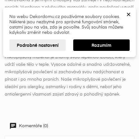
Přihlásit se
nocích. Vyrobeno z plyšového materiálu, naše povlečení vytvoří
×
×
neobyčejnou měkkost a pocit absolutního pohodlí při každém
Název seznamu přání
Musíte být přihlášen, abyste si mohli výrobky uložit do
Na webu Dekordomu.cz používáme soubory cookies.
Některé jsou nezbytné pro správné fungování stránek,
svého seznamu přání.
doteku. Díky svému elegantnímu vzoru, povlečení Värme
ostatní jsou na vás, zda je povolíte. Svůj souhlas můžete
přinese do vaší ložnice sofistikovaný a moderní vzhled.
kdykoliv změnit nebo odvolat.
add_circle_outline
Neutrální tón snadno ladí s jakýmkoli interiérem, zatímco
Přihlásit se
propracovaný vzor dodává povlečení nádech luxusu.
Zrušit
Podrobné nastavení
Rozumím
Vytvořit seznam přání
Zrušit
Mikroplyšový materiál je známý svou tepelnou izolací, který
udrží vaše tělo v teple. Vysoce odolné a snadno udržovatelné,
mikroplyšové povlečení si zachovává svou nadýchanost a
plnost i po mnoha praních. Naše mikroplyšové povlečení je
ideální pro alergiky, astmatiky i rodiny s dětmi, neboť jeho
antialergenní vlastnosti zajistí zdravý a pohodlný spánek.
Komentáře (0)