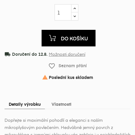
DO KOŠÍKU
local_shipping
Doručení do 12.8.
Možnosti doručení
favorite_border
Seznam přání
Poslední kus skladem

Detaily výrobku
Vlastnosti
Dopřejte si maximální pohodlí a eleganci s naším
×
mikroplyšovým povlečením. Hedvábně jemný povrch z
×
Vytvořit seznam přání
mikrovlákna s jemnými chloupky vás zahřeje i v nejchladnějších