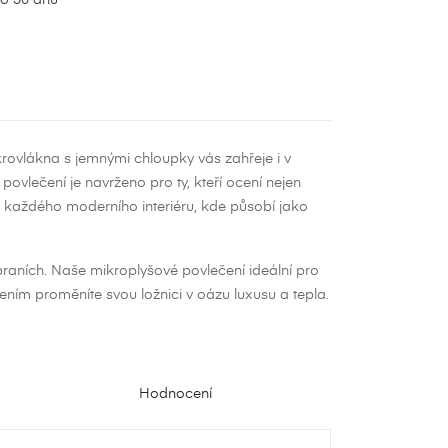
ovlákna s jemnými chloupky vás zahřeje i v
ovlečení je navrženo pro ty, kteří ocení nejen
o každého moderního interiéru, kde působí jako
aních. Naše mikroplyšové povlečení ideální pro
ečením proměníte svou ložnici v oázu luxusu a tepla.
×
×
Hodnocení
×