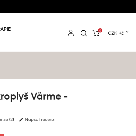
APIE
0

CZK Kč
roplyš Värme -
é
enze (2)
Napsat recenzi