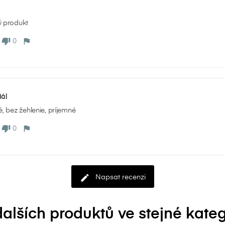
ní.
ý produkt
0
Přihlásit s
Zrušit
Vytvořit seznam přán
Zrušit
iál
é, bez žehlenie, príjemné
0
Napsat recenzi
dalších produktů ve stejné katego