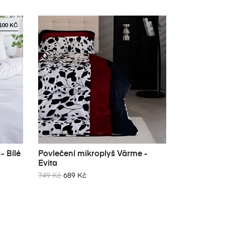
100 KČ
-8%
- Bílé
Povlečení mikroplyš Värme -
Povlečení 
Evita
Ovečky
749 Kč
689 Kč
699 Kč