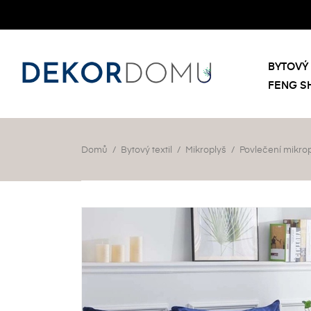
BYTOVÝ 
FENG S
Domů
Bytový textil
Mikroplyš
Povlečení mikro