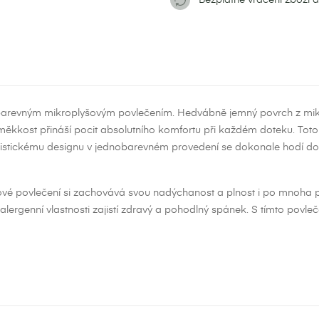
obarevným mikroplyšovým povlečením. Hedvábně jemný povrch z mikr
ěkkost přináší pocit absolutního komfortu při každém doteku. Toto p
imalistickému designu v jednobarevném provedení se dokonale hodí d
vé povlečení si zachovává svou nadýchanost a plnost i po mnoha pr
tialergenní vlastnosti zajistí zdravý a pohodlný spánek. S tímto povl
ytvořit seznam přání
ihlásit se
zev seznamu přání
íte být přihlášen, abyste si mohli výrobky uložit do svého seznamu