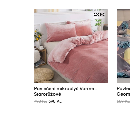
-100 KČ
Povlečení mikroplyš Värme -
Povle
Starorůžové
Geome
798 Kč
698 Kč
689 Kč