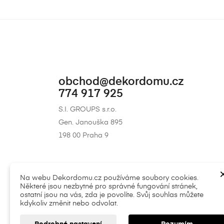
obchod@dekordomu.cz
774 917 925
S.I. GROUPS s.r.o.
Gen. Janouška 895
198 00 Praha 9
Na webu Dekordomu.cz používáme soubory cookies.
Některé jsou nezbytné pro správné fungování stránek,
ostatní jsou na vás, zda je povolíte. Svůj souhlas můžete
kdykoliv změnit nebo odvolat.
|
Všeobecné obchodní podmínky
|
Soukromí (G
Podrobné nastavení
Rozumím