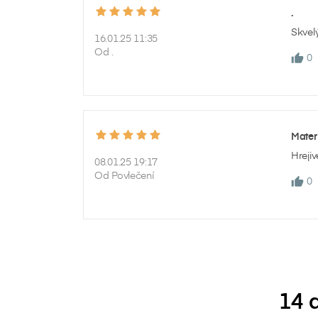
přá
.
Skvel
add_circle_outline
16.01.25 11:35
Od .
0
Mater
Hrejiv
08.01.25 19:17
Od Povlečení
0
14 