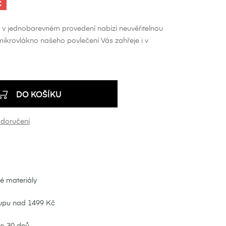
Č
 v jednobarevném provedení nabízí neuvěřitelnou
mikrovlákno našeho povlečení Vás zahřeje i v
DO KOŠÍKU
 doručení
né materiály
upu nad 1499 Kč
do 30 dnů