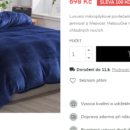
698 Kč
SLEVA 100 K
Luxusní mikroplyšové povlečení
jemnost a hřejivost. Heboučké 
chladných nocích.
POČET
local_shipping
Doručení do 11.8.
Možnosti
favorite_border
Seznam přání
Vysoce kvalitní a udržitel
Doprava zdarma při nák
Bezplatné vrácení zboží 