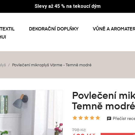
Slevy až 45 % na tekoucí dým
TEXTIL
DEKORAČNÍ DOPLŇKY
VŮNĚ A AROMATER
HUI
plyš
Povlečení mikroplyš Värme - Temně modré
Povlečení mik
Temně modr
Přečíst rec
798 Kč