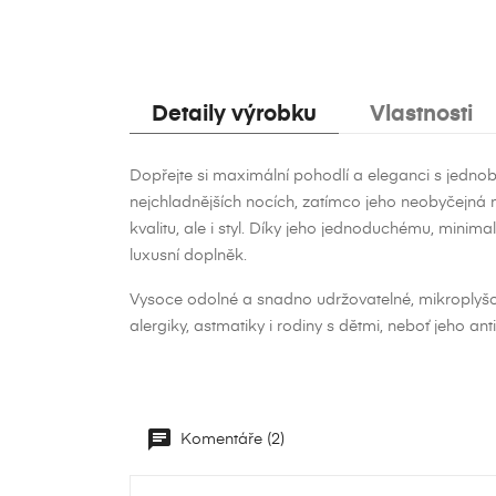
Detaily výrobku
Vlastnosti
Dopřejte si maximální pohodlí a eleganci s jedn
nejchladnějších nocích, zatímco jeho neobyčejná m
kvalitu, ale i styl. Díky jeho jednoduchému, min
luxusní doplněk.
Vysoce odolné a snadno udržovatelné, mikroplyšo
alergiky, astmatiky i rodiny s dětmi, neboť jeho an
V
Př
Komentáře (2)
Ná
Mus