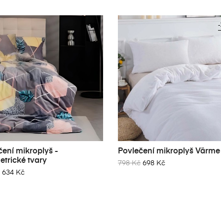
-8%
-
čení mikroplyš -
Povlečení mikroplyš Värme 
trické tvary
798 Kč
698 Kč
634 Kč