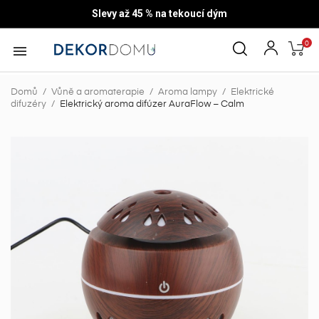
Slevy až 45 % na tekoucí dým
0

Domů
Vůně a aromaterapie
Aroma lampy
Elektrické
difuzéry
Elektrický aroma difúzer AuraFlow – Calm