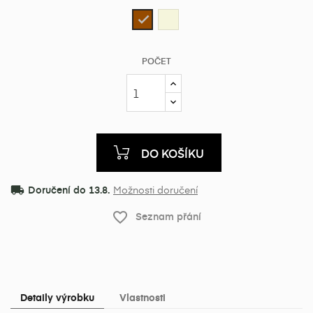
Přírodní
Hnědá
POČET
DO KOŠÍKU
local_shipping
Doručení do 13.8.
Možnosti doručení
favorite_border
Seznam přání
Detaily výrobku
Vlastnosti