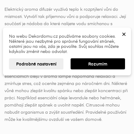
Elektrický aroma difuzér využívá teplo k rozptýlení vůni do
×
×
Vytvořit seznam přání
místnosti. Vytváří tak příjemnou vůni a podporuje relaxaci. Její
Přihlásit se
součástí je nádoba do které nalijete vodu smíchanou s
několika kapkami esenciálního oleje. Zapojení difuzéru do
×
×
Název seznamu přání
Musíte být přihlášen, abyste si mohli výrobky uložit do
Na webu Dekordomu.cz používáme soubory cookies.
zásuvky působí odpařování a uvolňování vůně do interiéru.
Některé jsou nezbytné pro správné fungování stránek,
svého seznamu přání.
ostatní jsou na vás, zda je povolíte. Svůj souhlas můžete
Esenciální oleje
kdykoliv změnit nebo odvolat.
add_circle_outline
Esenciální oleje nebo-li éterické oleje přinášejí řadu výhod,
Přihlásit se
Zrušit
Podrobné nastavení
Rozumím
Vytvořit seznam přání
Zrušit
které mohou pozitivně ovlivnit kvalitu vašeho života. Použití
esenciálních olejů v aroma lampě napomáhá relaxaci a
zmírňuje stres, což oceníte zejména po náročném dni. Některé
vůně mohou zlepšit kvalitu spánku nebo zlepšit koncentraci při
práci. Například esenciální oleje levandule nebo heřmánek,
pomáhají zlepšit spánek a uvolnit napětí. Citrusové mohou
nabudit organismus a zvýšit soustředění. Pravidelné používání
může ke kvalitnějšímu ovzduší ve vašem domově.